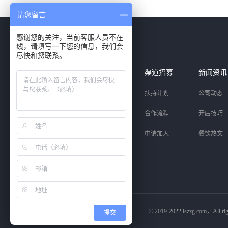
请您留言
感谢您的关注，当前客服人员不在
线，请填写一下您的信息，我们会
尽快和您联系。
智能产品
解决方案
渠道招募
新闻资讯
收银系统
中西正餐
扶持计划
公司动态
扫码点餐
快餐茶饮
合作流程
开店技巧
聚合支付
小微商铺
申请加入
餐饮热文
© 2019-2022 lszzg.com，All righ
提交