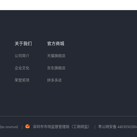
关于我们
官方商城
公司简介
天猫旗舰店
企业文化
京东旗舰店
荣誉奖项
拼多多店
ts reserved.
|
深圳市市场监督管理局（工商网监）
|
粤公网安备 4403050200