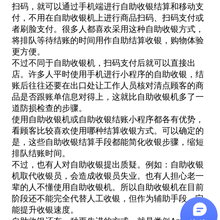
扫码，就可以通过手机端进行自助收银结算和移动支
付，不用在自助收银机上进行商品扫码、扫码支付或
者刷脸支付。很多人都喜欢采用这种自助收银方式，
将排队等待结账的时间用作自助结算收银，购物体验
更方便。
不过不同于自助收银机，扫码支付后就可以直接出
店。许多人平时使用手机进行小程序的自助收银，结
账后往往还要在出口处让工作人员核对清点顾客的商
品是否跟账单信息对得上，这就比自助收银机多了一
道防损检查的步骤。
使用自助收银机或自助收银结账小程序都各有优势，
看顾客比较喜欢使用哪种结算收银方式。可以确定的
是，这些自助收银结算手段都能简化收银步骤，缩短
排队结账时间。
不过，也有人对自助收银提出质疑。例如：自助收银
机取代收银员，会造成收银员失业。也有人担心老一
辈的人不懂使用自助收银机。所以自助收银机在目前
阶段还不能完全代替人工收银，但作为辅助手段，它
能提升收银速度。