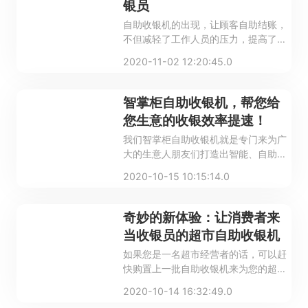
银员
自助收银机的出现，让顾客自助结账，
不但减轻了工作人员的压力，提高了商
家工作效率，而且降低了商家的管理成
2020-11-02 12:20:45.0
本和人力成本，值得提醒的是：商家在
选择自助收银系统的时候，一定要选择
适合自己的，正规商家的产品，这样才
智掌柜自助收银机，帮您给
能用起来得心应手。
您生意的收银效率提速！
我们智掌柜自助收银机就是专门来为广
大的生意人朋友们打造出智能、自助的
智慧经营模式的，线上线下来为您的门
2020-10-15 10:15:14.0
店提供一个清晰地整体解决方案的，帮
您的门店节省不必要的人力投入，帮您
的客户减少排队时间，并且还可以采集
奇妙的新体验：让消费者来
零售大数据，并且对采集的数据进行分
当收银员的超市自助收银机
析，来为您的门店、供应商等提供多种
如果您是一名超市经营者的话，可以赶
多样的、定制化的增值服务。
快购置上一批自助收银机来为您的超市
进一步助力，想必一定能让您的超市经
2020-10-14 16:32:49.0
营的更加的红火，让您超市的消费者们