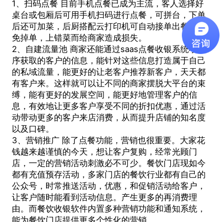
1、扫码点餐 目前手机点餐已成为主流，客人选择好
桌台或包厢后可用手机扫码进行点餐，可拼台，下单
后还可加菜，后厨搭配云打印机可自动接单出餐，避
免掉单，上错菜而给商家造成损失。
2、自建流量池 商家还能通过
saas点餐收银系统
小程
序获取的客户的信息，能针对这些信息打造属于自己
的私域流量，能更好的让老客户推荐新客户，天天都
有客户来。这样就可以让不同的商家摆脱大平台的束
缚，能有更好的发展空间，能更好地管理客户的信
息，有效地让更多客户享受不同的折扣优惠，通过活
动带动更多的客户来店消费，从而提升店铺的知名度
以及口碑。
3、营销推广 除了点餐功能，营销也很重要。大家花
钱越来越谨慎的今天，想让客户复购，经常光顾门
店，一定的营销活动刺激必不可少。餐饮门店现如今
都有充值预存活动，多家门店的餐饮行业都有自己的
公众号，时常推送活动，优惠，和促销活动给客户，
让客户随时能看到活动信息。产生更多的再消费理
由。而餐饮收银软件内置多种营销功能和通知系统，
能为餐饮门店提供更多个性化的营销。