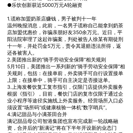
●乐饮创新获近5000万元A轮融资
1.谎称加盟奶茶店赚钱，男子被判十一年
温州晚报消息，此前，一名男子谎称自己能拿到奶茶
店加盟优惠价，诈骗亲朋好友350余万元。近日，平
阳法院审理了这起诈骗案，判处被告人徐某有期徒刑
十一年，并处罚金5万元，责令其退赔违法所得，返
还各被害人。
2.美团推出新的“骑手劳动安全保障”相关规则
5月10日，美团推出一系列新的“骑手劳动安全保障”相
关规则，包括：在接单前，外卖骑手可自行设置接单
上限；在接单中，骑手可自主决定是否接这单。
3.上海发餐饮复工复市指引，仅限门店提供外卖服务
根据《指引》，目前，餐饮门店的复市仅限于通过企
业小程序等途径实施线上外卖服务。经营场所入口必
须设置“场所码”或健康核验一体机“数字哨兵”。
4.满记甜品与小满茶田合并
满记甜品母公司智港集团也宣布完成新一轮战略融
资，合并后的“新满记”将在下半年开设新的业态门