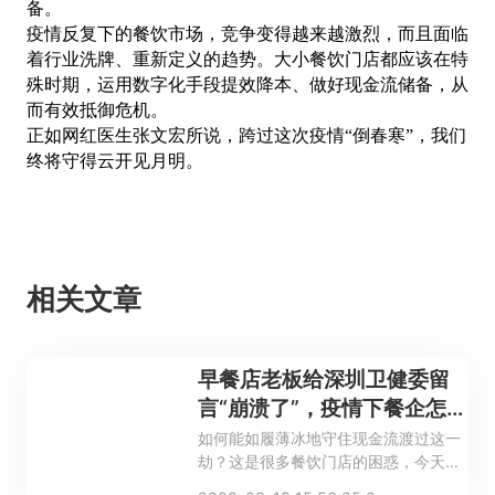
备。
疫情反复下的餐饮市场，竞争变得越来越激烈，而且面临
着行业洗牌、重新定义的趋势。大小餐饮门店都应该在特
殊时期，运用数字化手段提效降本、做好现金流储备，从
而有效抵御危机。
正如网红医生张文宏所说，跨过这次疫情
“倒春寒”，我们
终将守得云开见月明。
相关文章
早餐店老板给深圳卫健委留
言“崩溃了”，疫情下餐企怎么
办？
如何能如履薄冰地守住现金流渡过这一
劫？这是很多餐饮门店的困惑，今天小
智为大家整理了一波疫情期间应对宝