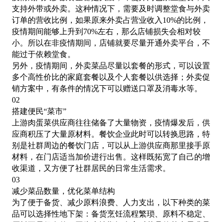
支持外带或外卖。这种情况下，需要及时调整堂食与外卖
订单的营收比例，如果原来外卖占营业收入
10%的比例，
疫情期间能够上升到70%左右，那么店铺损失会相对较
小。所以在非疫情期间，店铺就要尽量开通外卖平台，不
能过于依赖堂食。
另外，疫情期间，外卖菜品尽量以套餐的形式，可以设置
多个高性价比的家庭套餐以及个人套餐以供选择；外卖促
销方案中，有条件的情况下可以赠送口罩及消毒水等。
02
搭建便民
“菜市”
上游肉蛋菜供应商往往储备了大量物资，疫情爆发后，供
应商积压了大量原材料。餐饮企业此时可以转换思路，特
别是社群周边的餐饮门店，可以从上游供应商那里接手原
材料，在门店适当加价进行出售。这样既拓宽了自己的增
收渠道，又方便了社群居民的日常生活需求。
03
减少菜品数量，优化菜单结构
为了便于备货、减少原料浪费、人力支出，以下种类的菜
品可以选择性地下架：备货烹饪流程繁琐、原料不稳定、