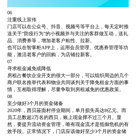
06
注重线上宣传
门店可以在公众号、抖音、视频号等平台上，每天定时推
送关于
“防疫行为”的小视频并与关注的客群做互动，送礼
品、消费券等，增加老客户粘性、拉新。
也可以在智掌柜
APP上，运用会员管理、优惠券管理等功
能，激活老客户的回购，为店铺拉新客。
07
寻求租金减免或降低
房租占餐饮企业开支的很大一部分，可以组织周边的几个
商户联名推举代表和物业共同谈判关于降免租金方面的事
情，互相取得理解，尽量争取到房租减免的优惠政策。
08
至少做好
3个月的资金储备
2020年，西贝莜面村停业期间，单月损失高达8亿元。而
员工总数超2万名的西贝，账上现金撑不过三个月。显
然，要提升流动资金管理，唯有现金流才是抵御危机的有
效手段。正常情况下，门店应该做好至少3个月的资金储