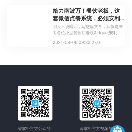
给力南波万！餐饮老板，这
套微信点餐系统，必须安利
给你们
明人不说暗话，写这篇文章，我就是来
向各位小型餐饮店老板&ldquo;安利
&rdquo;智掌柜点餐收银机的。
2021-08-06 09:33:27.0
智掌柜官方公众号
智掌柜官方视频号