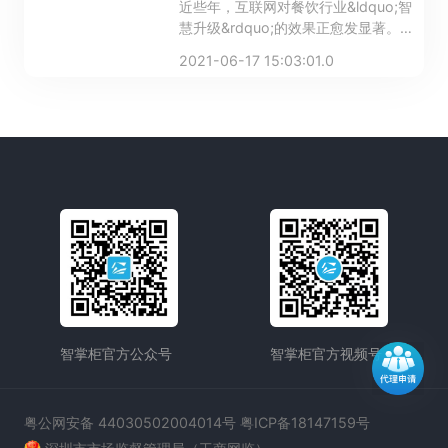
近些年，互联网对餐饮行业&ldquo;智
慧升级&rdquo;的效果正愈发显著。如
今，就连街边的小吃车，都会贴着供电
2021-06-17 15:03:01.0
子支付的二维码。各大商圈的餐饮门
店，更是使用起了自助点餐系统，来实
现自身门店的智慧化运营！
智掌柜官方公众号
智掌柜官方视频号
粤公网安备 44030502004014号 粤ICP备18147159号