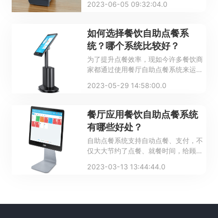
2023-06-05 09:32:04.0
化的特性，一些刚接触餐饮系统的商家
不懂得应该如何从中进行挑选，本文我
们就来看看如何选择餐饮自助点餐系
如何选择餐饮自助点餐系
统，以及哪个系统比较好。
统？哪个系统比较好？
为了提升点餐效率，现如今许多餐饮商
家都通过使用餐厅自助点餐系统来运营
管理餐厅。面对餐厅自助点餐系统多元
2023-05-29 14:58:00.0
化的特性，一些刚接触餐饮系统的商家
不懂得应该如何从中进行挑选，本文我
们就来看看如何选择餐饮自助点餐系
餐厅应用餐饮自助点餐系统
统，以及哪个系统比较好。
有哪些好处？
自助点餐系统支持自动点餐、支付，不
仅大大节约了点餐、就餐时间，给顾客
带来便捷，还有助于商家根据点餐系统
2023-03-13 13:44:44.0
的消费大数据，累积大量精准的客流，
从而做好经营规划。那么具体而言，餐
厅应用餐饮自助点餐系统都有哪些好处
呢？一起看看下文的介绍吧。