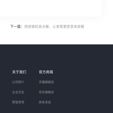
下一篇：
用收银机来点餐，让食客更愿意来就餐
关于我们
官方商城
公司简介
天猫旗舰店
企业文化
京东旗舰店
荣誉奖项
拼多多店