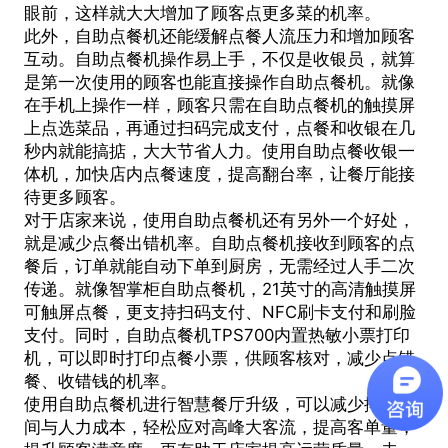
眼前，这样就大大增加了顾客点更多菜的机率。
此外，自助点餐机还能缓解点餐人流压力和增加顾客
互动。自助点餐机操作易上手，不仅是收银员，就算
是第一次使用的顾客也能直接操作自助点餐机。就像
在手机上操作一样，顾客只需在自助点餐机的触摸屏
上点选菜品，再通过扫码完成支付，点餐和收银在几
秒内就能搞掂，大大节省人力。使用自助点餐收银一
体机，加快店内点餐速度，提高翻台率，让餐厅能接
待更多顾客。
对于店家来说，使用
自助点餐机
还有另外一个好处，
就是减少点餐出错机率。自助点餐机接收到顾客的点
餐后，订单就能自动下单到厨房，无需经过人手二次
传递。就像智掌柜自助点餐机，21英寸的高清触摸屏
可触屏点餐，更支持扫码支付、NFC刷卡支付和刷脸
支付。同时，自助点餐机TPS700内置热敏小票打印
机，可以即时打印点餐小票，供顾客核对，减少点错
餐、收错钱的机率。
使用自助点餐机进行智慧餐厅升级，可以减少排队时
间与人力成本，轻松应对高峰大客流，提高客单量，