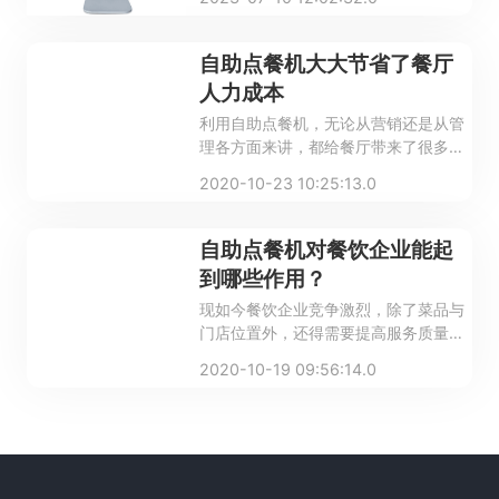
继出现，给餐饮商家带来了更多的希
望，其中比较常见的一种就是餐饮自助
点餐机。那么餐饮自助点餐机的功能有
自助点餐机大大节省了餐厅
哪些？什么品牌值得信赖？
人力成本
利用自助点餐机，无论从营销还是从管
理各方面来讲，都给餐厅带来了很多便
利，让餐厅发生了可喜的变化，餐饮要
2020-10-23 10:25:13.0
想持续发展下去，非得自助点餐系统来
助力，只有这样才能适应社会发展，跟
上时代的步伐！
自助点餐机对餐饮企业能起
到哪些作用？
现如今餐饮企业竞争激烈，除了菜品与
门店位置外，还得需要提高服务质量，
而自助点餐机正好可以帮商家提高工作
2020-10-19 09:56:14.0
效率，满足顾客的需求，为餐厅打造了
一个愉悦就餐环境！