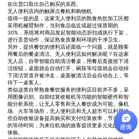
在出货口取出自己购买的东西。
无人便利店内的
触屏点餐机
和购物机
值得一提的是，这家无人便利店的熟食热饮加工区都
采用机械臂制作，当到食品临近或超过保质期的
30%，系统将对商品发起智能动态折扣或执行下架，
进行丢货动作，保证熟食质量和环境的干净卫生。
另外，提供餐饮的便利店还面临一个问题，就是顾客
用餐后的餐桌清洁。无人便利店如何解决呢？在这家
无人店，自带智能自助清洁餐桌，用餐后直接按下清
洁按钮，桌面就会自动打开，碗筷等垃圾就会自动掉
下清洁管道并被冲走，桌面被清洁后会自动合上，等
待下一桌客人。
类似这类自带熟食餐饮服务的便利店目前并不多，采
用图像识别、自助结算收银机等功能的智能硬件和智
能分析系统，让无人零售和无人餐饮成为可能。像机
场、火车等场所，无人便利店和无人超市可以利用这
些自助收银设备提高购买和支付结算效率，节省顾客
的等待时间，为来往机场的旅客提供更多元化的消费
体验。