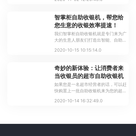
本和人力成本，值得提醒的是：商家在
选择自助收银系统的时候，一定要选择
适合自己的，正规商家的产品，这样才
智掌柜自助收银机，帮您给
能用起来得心应手。
您生意的收银效率提速！
我们智掌柜自助收银机就是专门来为广
大的生意人朋友们打造出智能、自助的
智慧经营模式的，线上线下来为您的门
2020-10-15 10:15:14.0
店提供一个清晰地整体解决方案的，帮
您的门店节省不必要的人力投入，帮您
的客户减少排队时间，并且还可以采集
奇妙的新体验：让消费者来
零售大数据，并且对采集的数据进行分
当收银员的超市自助收银机
析，来为您的门店、供应商等提供多种
如果您是一名超市经营者的话，可以赶
多样的、定制化的增值服务。
快购置上一批自助收银机来为您的超市
进一步助力，想必一定能让您的超市经
2020-10-14 16:32:49.0
营的更加的红火，让您超市的消费者们
也更加的满意哦，怎么样，您心动了
吗？心动不如行动哦！