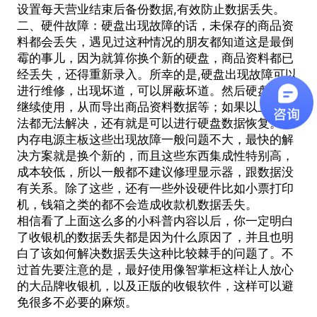
设置每天营业结束后备份数据,有效防止数据丢失。
二、硬件故障：硬盘出现故障的话，未保存的商品资
料都会丢失，遇见过这种情况的朋友都知道这是最倒
霉的事儿，因为就算你换个新的硬盘，商品资料都已
经丢失，还得重新录入。所幸的是,硬盘出现故障可以
进行维修，出现坏道，可以屏蔽坏道。然后硬盘可以
继续使用，从而导出商品资料数据等；如果以上的办
法都无法解决，还有就是可以进行硬盘数据恢复。
内存电源主板这些出现故障一般问题不大，最快的解
决方案就是换个新的，而且这些东西集成性特别高，
成本较低，所以一般都不建议修理显示器，跟数据没
有关系。除了这些，还有一些外设硬件比如小票打印
机，钱箱之类的都不会造成收款机数据丢失。
相信看了上面这么多的小科普内容以后，你一定明白
了
收银机
的
数据丢失
都是因为什么原因了，并且也明
白了该如何解决数据丢失这种比较棘手的问题了。不
过首先要注意的是，最好使用像智掌柜这样让人放心
的大品牌收银机，以及正版的收银软件，这样可以避
免很多不必要的麻烦。