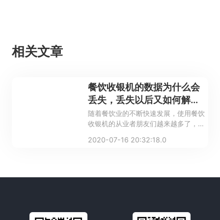
相关文章
餐饮收银机的数据为什么会
丢失，丢失以后又如何解
决？
随着餐饮业的不断快速发展，使用餐饮
收银机的从业者朋友们越来越多了，餐
饮收银机可以帮助我们很轻松的做数据
2020-07-16 20:32:18.0
采集和账目分析，让我们省去了非常不
必要的麻烦。