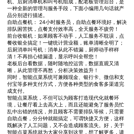
机、后厨消单机和叫号机组成，配老板管理后台，是
一种全新的管理与服务手段，下面小编用几句话就产
品分别进行描述。
自助点餐机： 24小时服务员，自助点餐环境好，解决
排队困苦扰，点餐支付效率高，全天服务不疲劳！
前台收银机：如果顾客不动手，人工服务不耽误，点
餐收银全搞定！一键统计营业额，账单清晰全明了；
后厨消单叫号机：消单从此不错漏，厨师动手样样
清！不再担心错漏遗，显示呼叫全帮您！
老板后台看数据，随时随地控运营，数据直观又清
晰，从此管理不再愁，分析决策效益升！
同时，
智能点菜系统
可兼顾现金、银行卡、微信和支
付宝等多种支付方式，方便各种类型的食客多渠道完
成支付。
智能点菜系统，不但可以为顾客打造现代化就餐环
境，让餐厅看上去高大上，而且还能避免了服务员忙
乱中出错的情况，并且顾客不需要排队等候，只需要
自助点餐，分分钟就能搞定，可谓快捷又方便，这样
既解决了人工问题，又不会造成顾客流失。好，关于
智能点菜系统
就为大家分享到这里，想了解更多，请