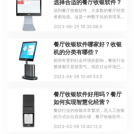
选择合适的餐厅收银软件？
说到餐厅收银软件，大多数的餐厅经营
者都知道。这是一种数字化的管理系
统，是互联网发展的优秀产物，主要的
2023-06-25 16:35:08.0
作用就是帮助餐厅提高服务效率，顾客
不需要长时间等待就能轻松用餐。那
么，餐厅收银软件哪款好？怎么选择合
餐厅收银软件哪家好？收银
适的餐厅收银软件？
机的分类有哪些？
前些年受到社会环境的影响，餐饮行业
整体都不是很景气，现在社会环境已经
逐步转好，餐饮行业也迎来了新一轮的
2023-04-26 10:49:53.0
春天，但同时也有了非常大的竞争压
力。想要做好一家餐饮店，不仅要重视
菜品的口味，也要提高点餐、上餐和收
餐厅收银软件好用吗？餐厅
款的效率，给消费者带来更好的体验，
如何实现智慧化经营？
这个过程中需要用到餐厅收银软件，那
餐饮行业的收银非常繁琐，且人工收银
么餐厅收银软件哪家好？收银机分类有
的方式往往容易出错，餐厅收银软件功
哪些？
能强大，支持各种餐饮行业店铺应用，
2023-03-06 10:40:12.0
凭借简洁易用、安全稳定、服务周到的