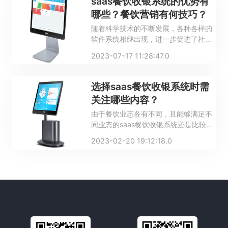
saas餐饮收银系统的优势有
哪些？餐饮营销有何技巧？
随着科学技术的不断发展，各种各样的
软件系统相继出现，进一步促进了社会
发展。在餐饮行业比较受欢迎的系统就
2023-07-17 11:28:47.0
是saas餐饮收银系统。相对于传统的点
餐和收银模式来说，saas餐饮收银系统
的效率是非常高的，下面来了解一下
选择saas餐饮收银系统时需
saas餐饮收银系统的优势以及餐饮营销
关注哪些内容？
的技巧。
由于餐饮业态各有不同，且能够满足不
同业态的saas餐饮收银系统还是比较少
的，因此只有选择适合自身的saas餐饮
2023-02-20 19:12:18.0
收银系统才能使其发挥出更好的效果。
你知道在选择saas餐饮收银系统时都需
要关注哪些内容吗？一起看看下文的介
绍吧。