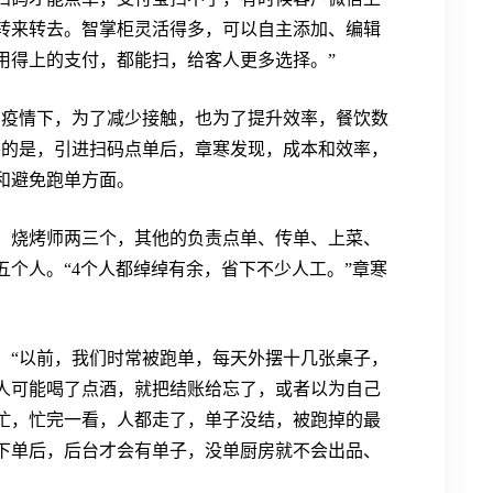
转来转去。智掌柜灵活得多，可以自主添加、编辑
用得上的支付，都能扫，给客人更多选择。”
在疫情下，为了减少接触，也为了提升效率，餐饮数
要的是，引进扫码点单后，章寒发现，成本和效率，
和避免跑单方面。
，烧烤师两三个，其他的负责点单、传单、上菜、
个人。“4个人都绰绰有余，省下不少人工。”章寒
：“以前，我们时常被跑单，每天外摆十几张桌子，
人可能喝了点酒，就把结账给忘了，或者以为自己
忙，忙完一看，人都走了，单子没结，被跑掉的最
下单后，后台才会有单子，没单厨房就不会出品、