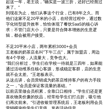
起这一年，老王说，“确实是一波三折，还好已经熬过
来了。”
到现在为止，他们从事这个行业，已有8年之久。而
他们这家不足20平米的小店，在经营过程中，通过数
字化转型提升效率，恰恰体现了餐饮SaaS的核心诉
求：不管门店大小，只要是符合降本增效的生意逻
辑，都会被用户接受。
不足20平米小店，两年累积3000+会员
王老板的奶茶店名叫“下午三点”，属于加盟店，周边
有4个学校，人流量大，竞争也大。
“我们分析过，学生们在学校一待就是三四年，如果能
通过活动维系住核心客源，形成稳定客群，店的生意
就不会太差。”王老板表示。
从这点讲，会员营销成为奶茶店维持客户的有力手段
之一，“会员是保证客流量的基础。”
以前店里做会员积累，全靠口口相传，“学生们还是更
喜欢物美价廉的饮品，经常给学生们打点折，吸引他
们再次前来。”引进收银管理系统后，王老板利用会员
营销模块给学生们充值，发布活动信息。