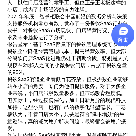
人，以往门店经营纯靠手工。但也正是王老板这样的
小店，成为了市场经济的有力注脚。
2021年年底，智掌柜联合中国前沿的数据分析与决策
支持服务机构零点有数，发布了一份餐饮SaaS行业白
皮书，对餐饮SaaS市场现状、门店经营情况、用户需
求及未来趋势进行了分析。
报告显示：基于SaaS背景下的餐饮管理系统可以帮助
餐饮企业降低经营管理成本，提高经营效率。但大部
分餐饮门店SaaS化进程仍处于初期阶段。特别是人员
规模在2到5人之间的小微餐饮门店，占据了餐饮总量
的85%。
餐饮SaaS赛道企业看似百花齐放，但极少数企业能够
站在小店的角度，专门为他们提供服务。对于大多企
业来说，小门店虽然数量极多，但市场教育程度低。
但实际上，经过疫情催化，加上日新月异的现代科技
加持，这些小店，也有自己的数字化转型需求。王老
板认为，不管门店大小，只要是符合“降本增效”的生
意逻辑，真的能为用户解决问题，最终都会被用户接
受。
作为国内领先SaaS经营管理平台，智掌柜除了提供连