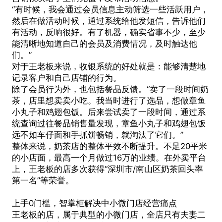
“有时候，我会通过会员信息主动筛选一些活跃用户，
然后在做活动时候，通过系统给他发短信，告诉他们
有活动，反响很好。有了机器，确实省事不少，至少
能清晰地知道自己的会员及消费情况，及时触达他
们。”
对于王老板来说，收银系统的好处就是：能够清楚地
记录客户和自己店铺的行为。
除了会员行为外，也包括餐品反馈。“卖了一段时间奶
茶，店里想卖卖小吃。我当时进行了选品，想做章鱼
小丸子和鸡翅包饭。后来尝试卖了一段时间，通过系
统查询过往餐品销售量发现，章鱼小丸子和鸡翅包饭
远不如车仔面和手抓饼畅销，就淘汰了它们。”
整体来说，奶茶店的整体平效不断提升。不足20平米
的小店面，最高一个月做过16万的业绩。在外卖平台
上，王老板的店多次获得“深圳市/南山区奶茶回头率
第一名”等荣誉。
上手0门槛，智掌柜解决中小微门店经营痛点
王老板的店，属于典型的小微门店，全店只有夫妻二