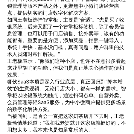
锁管理等版本产品之外，更聚焦中小微门店经营痛
点，提供切实的门店数字化解决方案。
如同王老板选择智掌柜，主要是“合适”。“先是买了收
银系统，后来又配了一个智掌柜标签机，除了会员信
息管理，也可以用于门店销售、接外卖等，该有的功
能都有。重要的是方便，添加菜品，拍照一键导入，
系统上手快，基本没门槛，真有问题，用户群里的技
术人员随时帮忙解决。”
王老板表示，“像我们这种小店，也许不在意很多看起
来花里胡哨的功能，但我们是真正地关心操作简便和
效果。”
餐饮SaaS本质是深入行业底层，真正回归到“降本增
效”的生意逻辑。无论门店大小，都有一样的需求。智
掌柜以收银系统为触点，通过扫码点单、自营外卖、
会员管理等轻SaaS服务，为中小微商户提供更多场景
的数字化解决方案。
当被问到，是否会一直把这家奶茶店开下去时，王老
板动情地说道：“我和我老婆就开这家店就挺好的，不
用想太多，我本来也是知足常乐的人。”