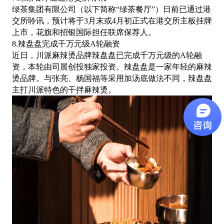
绿茶集团有限公司（以下简称
“绿茶餐厅”）日前已通过港
交所聆讯，预计将于3月末或4月初正式在港交所主板挂牌
上市，花旗和招银国际担任联席保荐人。
8.辣盘盘完成千万元级A轮融资
近日，川派麻辣烫品牌辣盘盘已完成千万元级的
A轮融
资，本轮由司晨创投独家投资。辣盘盘是一家年轻的麻辣
烫品牌。与张亮、杨国福等采用加汤底做法不同，辣盘盘
主打川派特色的干拌麻辣烫。