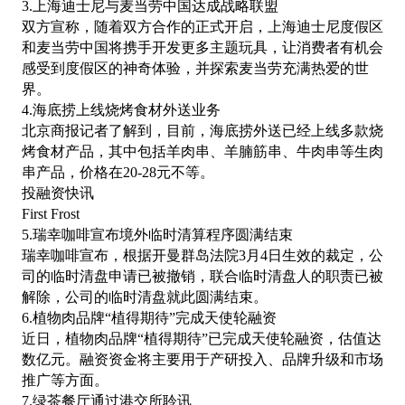
3.上海迪士尼与麦当劳中国达成战略联盟
双方宣称，随着双方合作的正式开启，上海迪士尼度假区
和麦当劳中国将携手开发更多主题玩具，让消费者有机会
感受到度假区的神奇体验，并探索麦当劳充满热爱的世
界。
4.海底捞上线烧烤食材外送业务
北京商报记者了解到，目前，海底捞外送已经上线多款烧
烤食材产品，其中包括羊肉串、羊腩筋串、牛肉串等生肉
串产品，价格在
20-28元不等。
投融资快讯
First Frost
5.瑞幸咖啡宣布境外临时清算程序圆满结束
瑞幸咖啡宣布，根据开曼群岛法院
3月4日生效的裁定，公
司的临时清盘申请已被撤销，联合临时清盘人的职责已被
解除，公司的临时清盘就此圆满结束。
6.植物肉品牌“植得期待”完成天使轮融资
近日，植物肉品牌
“植得期待”已完成天使轮融资，估值达
数亿元。融资资金将主要用于产研投入、品牌升级和市场
推广等方面。
7.绿茶餐厅通过港交所聆讯