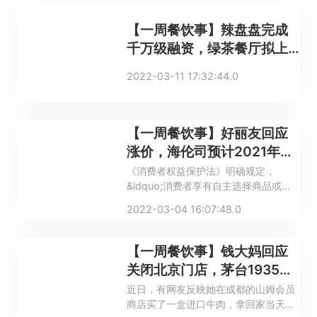
【一周餐饮事】辣盘盘完成
千万级融资，绿茶餐厅拟上
市
2022-03-11 17:32:44.0
【一周餐饮事】好丽友回应
涨价，海伦司预计2021年亏
损超2.1亿
《消费者权益保护法》明确规定，
&ldquo;消费者享有自主选择商品或者
服务的权利。消费者有权自主选择提供
2022-03-04 16:07:48.0
商品或者服务的经营者，自主选择商品
品种或者服务方式，自主决定购买或者
不购买任何一种商品、接受或者不接受
【一周餐饮事】钱大妈回应
任何一项服务。&rdquo;
关闭北京门店，茅台1935涨
价
近日，有网友反映她在成都的山姆会员
商店买了一盒进口牛肉，拿回家当天就