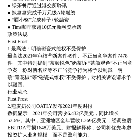
● 绿茶餐厅通过港交所聆讯
● 辣盘盘完成千万元级A轮融资
● “疆小骆”完成种子+轮融资
● Tims咖啡获超10亿元新融资承诺
政策法规
First Frost
1.最高法：明确碰瓷式维权不受保护
最高法
2021年审结垄断案件49件、不正当竞争案件7478
件，其中特别提到“茶颜悦色”奶茶诉 “茶颜观色”不正当竞
争案，称对傍名牌等不正当竞争行为将予以制裁；明
确“青花椒”等“碰瓷式维权”不受保护，对相关诉讼请求予
以驳回。
行业动态
First Frost
2.燕麦奶公司OATLY发布2021年度财报
数据显示，
2021年公司营收6.432亿美元，同比增长
52.6%。其中，亚洲地区全年营收1.269亿美元，经调整后
EBITDA亏损1648万美元。财报解释称，公司将优先考虑
投资扩大业务规模，而不是盈利能力。