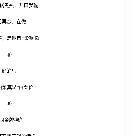
锅煮熟，开口就输
后再炒、在做
懂，是你自己的问题
⑧
好消息
白菜真是
“白菜价”
⑨
国金牌榴莲