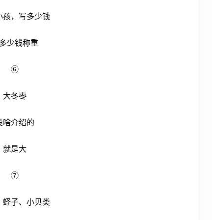
小孩，写多少钱
多少钱称重
⑥
大冬枣
没啥介绍的
就是大
⑦
、蛏子、小贝类