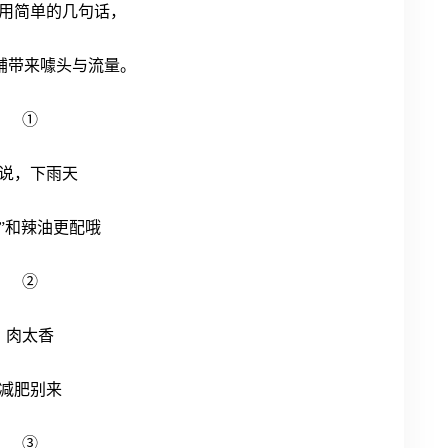
用简单的几句话，
店铺带来噱头与流量。
①
说，下雨天
椒”和辣油更配哦
②
肉太香
减肥别来
③