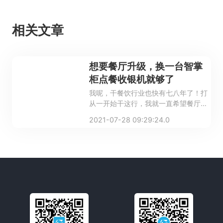
相关文章
想要餐厅升级，换一台智掌
柜点餐收银机就够了
我呢，干餐饮行业也快有七八年了！打
从一开始干这行，我就一直希望餐厅的
运营管理能越来越便捷，每天的营业额
2021-07-28 09:29:24.0
能多提上去一点。不过，我也就是想
想，毕竟也就是个小门店，想让我多投
点钱，多招点人给餐厅升升级。额，这
个说实话，我还真没有那么大的魄力。