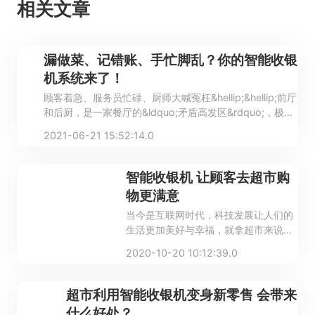
相关文章
漏做菜、记错账、手忙脚乱？你的智能收银
机系统来了！
顾客着急、服务员忙碌、厨师大喊冤枉&hellip;&hellip;前厅
和后厨，是一家餐厅的&ldquo;矛盾高发区&rdquo;，极大
地考验着餐饮人的管理能力。那么，问题来了，该如何拯
2021-06-21 15:52:14.0
救你，我的餐厅？当当当，你的救星&mdash;&mdash;智
掌柜点餐收银机来了！它作为餐厅的&ldquo;智能管家
&rdquo;，让日常运营事半功倍！
智能收银机 让顾客去超市购
物更满意
当今是互联网时代，科技发展让人们的
生活更加美好与幸福，就拿超市来说，
传统的收银方式，是大家结账时排一大
2020-10-20 10:12:39.0
溜的长队，让顾客等得又累又焦急，但
自从超市配置了智能收银机后，顾客结
账无需再这么麻烦了，从一定程度上提
超市利用智能收银机变身新零售 会带来
高了顾客购物满意度。
什么好处？