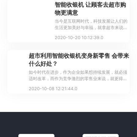
&rdquo;，让日常运营事半功倍！
智能收银机 让顾客去超市购
物更满意
当今是互联网时代，科技发展让人们的
生活更加美好与幸福，就拿超市来说，
传统的收银方式，是大家结账时排一大
2020-10-20 10:12:39.0
溜的长队，让顾客等得又累又焦急，但
自从超市配置了智能收银机后，顾客结
账无需再这么麻烦了，从一定程度上提
超市利用智能收银机变身新零售 会带来
高了顾客购物满意度。
什么好处？
如今时代在进步，作为企业如果想持续发展，就必须
适时改革，而作为竞争激烈的零售业来说，就更得先
人一步，提高自身竞争力！
2020-10-08 12:21:44.0