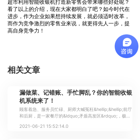
超市利用
智能收银机
打造新零售会带来哪些好处呢？
看了以上的介绍，现在大家都明白了吧？如今时代在
进步，作为企业如果想持续发展，就必须适时改革，
而作为竞争激烈的零售业来说，就更得先人一步，提
高自身竞争力！
相关文章
漏做菜、记错账、手忙脚乱？你的智能收银
机系统来了！
顾客着急、服务员忙碌、厨师大喊冤枉&hellip;&hellip;前厅
和后厨，是一家餐厅的&ldquo;矛盾高发区&rdquo;，极大
地考验着餐饮人的管理能力。那么，问题来了，该如何拯
2021-06-21 15:52:14.0
救你，我的餐厅？当当当，你的救星&mdash;&mdash;智
掌柜点餐收银机来了！它作为餐厅的&ldquo;智能管家