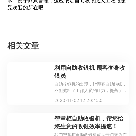
本，便于商家管理，这应该是自助收银比人工收银更
受欢迎的所在吧！
相关文章
利用自助收银机 顾客变身收
银员
自助收银机的出现，让顾客自助结账，
不但减轻了工作人员的压力，提高了商
家工作效率，而且降低了商家的管理成
2020-11-02 12:20:45.0
本和人力成本，值得提醒的是：商家在
选择自助收银系统的时候，一定要选择
适合自己的，正规商家的产品，这样才
智掌柜自助收银机，帮您给
能用起来得心应手。
您生意的收银效率提速！
我们智掌柜自助收银机就是专门来为广