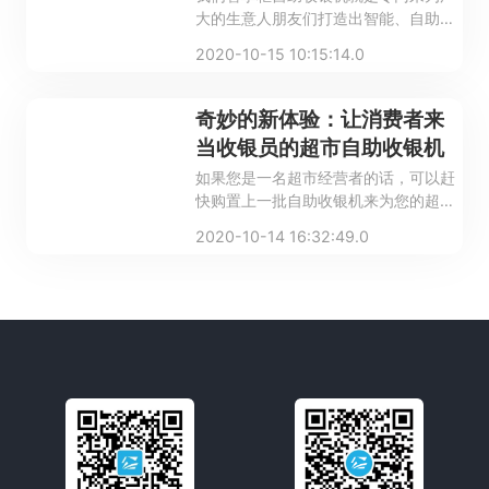
大的生意人朋友们打造出智能、自助的
智慧经营模式的，线上线下来为您的门
2020-10-15 10:15:14.0
店提供一个清晰地整体解决方案的，帮
您的门店节省不必要的人力投入，帮您
的客户减少排队时间，并且还可以采集
奇妙的新体验：让消费者来
零售大数据，并且对采集的数据进行分
当收银员的超市自助收银机
析，来为您的门店、供应商等提供多种
如果您是一名超市经营者的话，可以赶
多样的、定制化的增值服务。
快购置上一批自助收银机来为您的超市
进一步助力，想必一定能让您的超市经
2020-10-14 16:32:49.0
营的更加的红火，让您超市的消费者们
也更加的满意哦，怎么样，您心动了
吗？心动不如行动哦！