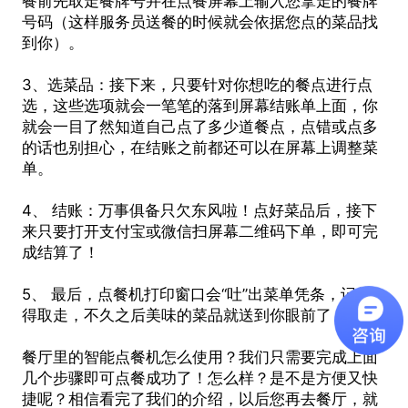
餐前先取走餐牌号并在点餐屏幕上输入您拿走的餐牌
号码（这样服务员送餐的时候就会依据您点的菜品找
到你）。
3、选菜品：接下来，只要针对你想吃的餐点进行点
选，这些选项就会一笔笔的落到屏幕结账单上面，你
就会一目了然知道自己点了多少道餐点，点错或点多
的话也别担心，在结账之前都还可以在屏幕上调整菜
单。
4、 结账：万事俱备只欠东风啦！点好菜品后，接下
来只要打开支付宝或微信扫屏幕二维码下单，即可完
成结算了！
5、 最后，点餐机打印窗口会“吐”出菜单凭条，记得
得取走，不久之后美味的菜品就送到你眼前了！
餐厅里的
智能点餐机
怎么使用？我们只需要完成上面
几个步骤即可点餐成功了！怎么样？是不是方便又快
捷呢？相信看完了我们的介绍，以后您再去餐厅，就