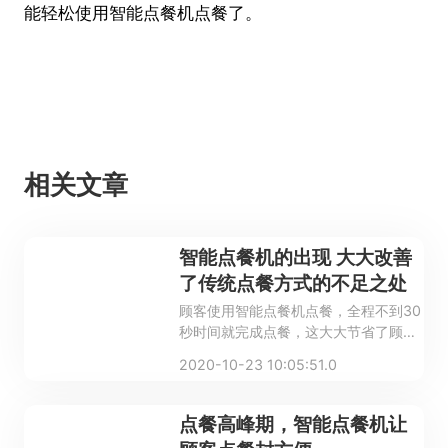
能轻松使用智能点餐机点餐了。
相关文章
智能点餐机的出现 大大改善
了传统点餐方式的不足之处
顾客使用智能点餐机点餐，全程不到30
秒时间就完成点餐，这大大节省了顾客
的等待时间，而且节省了餐厅人力成
2020-10-23 10:05:51.0
本，提高了餐厅工作效率与服务质量，
尤其在就餐高峰时期，避免了顾客的大
量流失，给餐厅带来了更多收益。
点餐高峰期，智能点餐机让