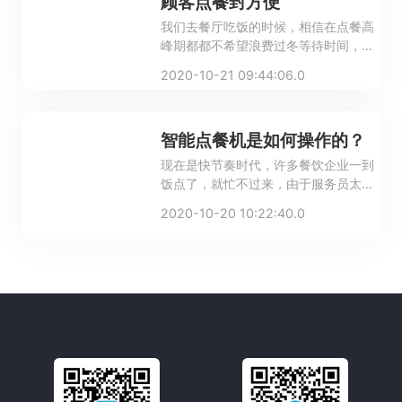
顾客点餐封方便
我们去餐厅吃饭的时候，相信在点餐高
峰期都都不希望浪费过冬等待时间，但
是餐厅因为服务员少也实在没有办法，
2020-10-21 09:44:06.0
如果增加服务人员势必为提高人力成
本，拿如何避免顾客过多等待，又能降
低餐厅人力成本呢？智能点餐机彻底解
智能点餐机是如何操作的？
决了餐厅运营中的&ldquo;痛点&rdquo;
现在是快节奏时代，许多餐饮企业一到
饭点了，就忙不过来，由于服务员太忙
了，会让一些顾客遭受冷落，所以餐厅
2020-10-20 10:22:40.0
就会让许多顾客流失，为此，许多餐厅
设置了智能点餐机，智能点餐机虽好，
却让顾客望而却步