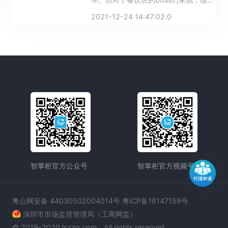
扫码点餐却给实际运营带来了一些
2021-12-24 14:47:02.0
&ldquo;小困难&rdquo;：订单接收过
快，前后厨沟通成本增高，容易出现漏
单、错单；订单太过分散，且无法和收
银机直连，难以统计营收、观察消费者
偏好
智掌柜官方公众号
智掌柜官方视频号
粤公网安备 44030502004014号 粤ICP备18147159号
深圳市市场监督管理局（工商网监）
© 2019-2020 lszzg.com，All rights reserved.