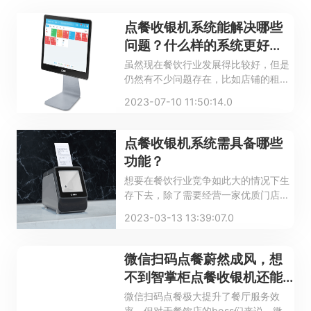
点餐收银机系统能解决哪些
问题？什么样的系统更好
用？
虽然现在餐饮行业发展得比较好，但是
仍然有不少问题存在，比如店铺的租金
高、人员和食材的成本高等。为了能够
2023-07-10 11:50:14.0
更好地管理餐厅，获取更多的利润，经
营者应该使用现代化的管理工具，餐饮
会员管理系统是其中之一。下面来看一
点餐收银机系统需具备哪些
看餐饮会员管理系统的优势，并介绍一
功能？
下餐饮店如何使用会员管理系统。
想要在餐饮行业竞争如此大的情况下生
存下去，除了需要经营一家优质门店
外，专业的餐厅点餐收银机系统也可以
2023-03-13 13:39:07.0
使点餐效率事半功倍，进而增强餐厅在
行业内的整体竞争实力。那么对于餐厅
经营商家来说，餐厅点餐收银机系统都
微信扫码点餐蔚然成风，想
需要有什么功能呢？
不到智掌柜点餐收银机还能
这么玩~
微信扫码点餐极大提升了餐厅服务效
率。但对于餐饮店的boss们来说，微信